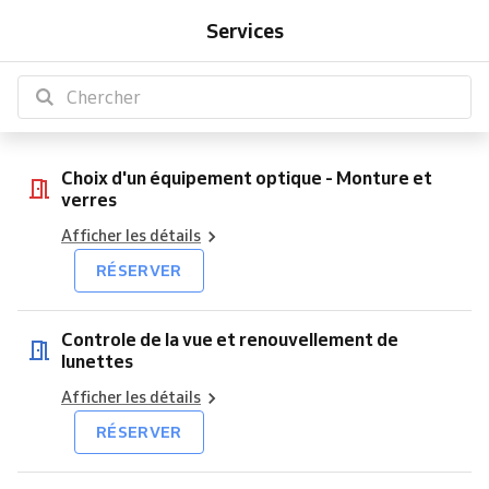
d'un
de
-
de
de
de
-
de
sur
Services
équipement
la
Retrait
contact
contact
la
Réparation
contact
monture
optique
vue
en
-
-
vue
-
existente
-
et
magasin
Retrait
Pose
Achat
Monture
renouvellement
en
et
et
de
magasin
adaptation
verres
lunettes
Choix d'un équipement optique - Monture et
verres
Afficher les détails
RÉSERVER
Controle de la vue et renouvellement de
lunettes
Afficher les détails
RÉSERVER